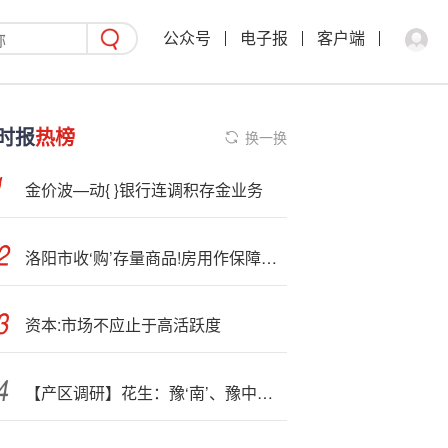
公众号
电子报
客户端
时报
热榜
换一换
金价波—动{ }银行连调积存金业务
洛阳市收‘购’存量商品!房用作保障性住房工作实施方案公布
资本:市场不应止于高活跃度
【产区调研】花生：豫‘南’、豫中小花生202509（上）