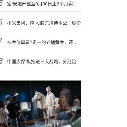
宏!安地产截至9月30日止6个月实现未经审核合约销售总额约16.37亿港元
小米集团：控!股股东增持本公司股份
被金价牵着?走—的老铺黄金，还远远不是一个奢侈品牌
中国太保!拟推进三大战略，分红险占比进一步提升