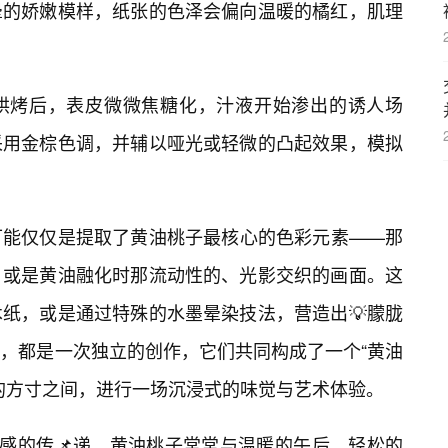
晕的娇嫩模样，纸张的色泽会偏向温暖的橘红，肌理
烘烤后，表皮微微焦糖化，汁液开始渗出的诱人场
采用金棕色调，并辅以哑光或轻微的凸起效果，模拟
可能仅仅是提取了黄油桃子最核心的色彩元素——那
，或是黄油融化时那流动性的、光影交织的画面。这
纸，或是通过特殊的水墨晕染技法，营造出💡朦胧
，都是一次独立的创作，它们共同构成了一个“黄油
的方寸之间，进行一场沉浸式的味觉与艺术体验。
情感的传📌递。黄油桃子常常与温暖的午后、轻松的