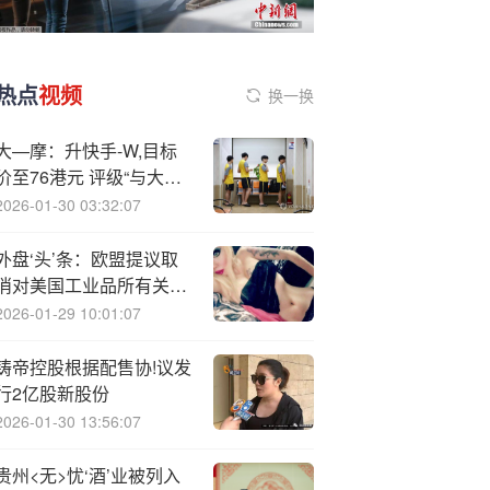
热点
视频
换一换
大—摩：升快手-W,目标
价至76港元 评级“与大市
同步”
2026-01-30 03:32:07
外盘‘头’条：欧盟提议取
消对美国工业品所有关税
默茨称普京和泽连斯基之
2026-01-29 10:01:07
间会晤无望 耐克宣布将裁
员1%
铸帝控股根据配售协!议发
行2亿股新股份
2026-01-30 13:56:07
贵州<无>忧‘酒’业被列入