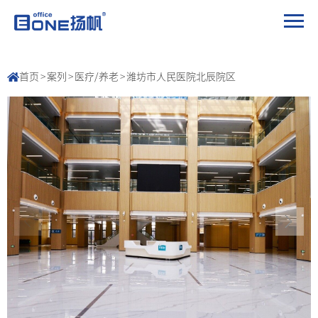
首页
>
案列
>
医疗/养老
>
潍坊市人民医院北辰院区