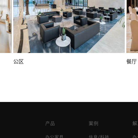
公区
餐厅
产品
案例
解
办公家具
信息/科技
办