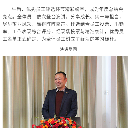
午后，优秀员工评选环节精彩纷呈，成为年度总结会
亮点。全体员工依次登台演讲，分享成长、实干与担当，
尽显敬业风采，赢得阵阵掌声。评选结合员工投票、出勤
率、工作表现综合评分，经现场投票与精准统计，优秀员
工名单正式确定，为全体员工树立了鲜活的学习标杆。
演讲瞬间