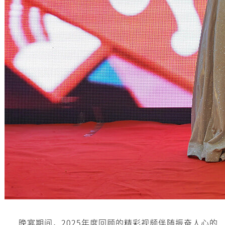
晚宴期间，
2025
年度回顾的精彩视频伴随振奋人心的