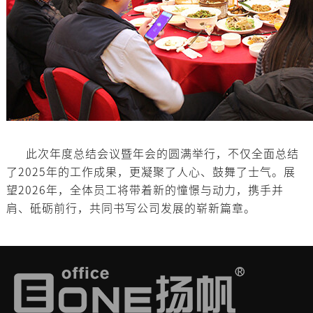
此次年度总结会议暨年会的圆满举行，不仅全面总结
了
2025
年的工作成果，更凝聚了人心、鼓舞了士气。展
望
2026
年，全体员工将带着新的憧憬与动力，携手并
肩、砥砺前行，共同书写公司发展的崭新篇章。