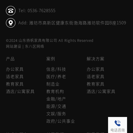
Tel: 0536-7628555
Add: 潍坊市高新区健康东街渤海路潍坊软件园B座1509
©2024 山东扬帆家具有限公司 All Rights Reserved
网站建设 | 东八区网络
产品
案例
解决方案
办公家具
信息/科技
办公家具
适老家具
医疗/养老
适老家具
教育家具
制造业
教育家具
酒店/公寓家具
教育机构
酒店/公寓家具
金融/地产
能源/交通
文娱/服务
政府/公共事业
电话咨询