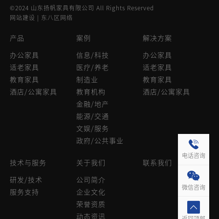
©2024 山东扬帆家具有限公司 All Rights Reserved
网站建设 | 东八区网络
产品
案例
解决方案
办公家具
信息/科技
办公家具
适老家具
医疗/养老
适老家具
教育家具
制造业
教育家具
酒店/公寓家具
教育机构
酒店/公寓家具
金融/地产
能源/交通
文娱/服务
政府/公共事业
电话咨询
技术与服务
关于我们
联系我们
研发/技术
公司简介
微信咨询
服务支持
企业文化
荣誉资质
动态资讯
返回顶部