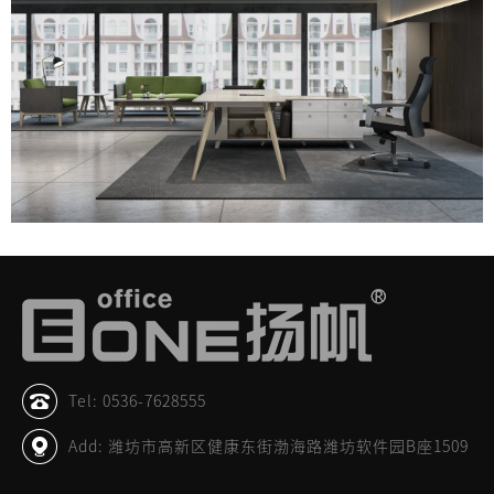
Tel: 0536-7628555
Add: 潍坊市高新区健康东街渤海路潍坊软件园B座1509